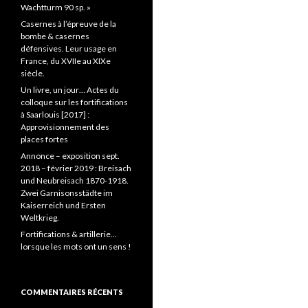
Wachtturm 90 sp. »
Casernes à l’épreuve de la
bombe & casernes
défensives. Leur usage en
France, du XVIIe au XIXe
siècle.
Un livre, un jour… Actes du
colloque sur les fortifications
à Saarlouis [2017] :
Approvisionnement des
places fortes
Annonce – exposition sept.
2018 – février 2019 : Breisach
und Neubreisach 1870-1918.
Zwei Garnisonsstädte im
Kaiserreich und Ersten
Weltkrieg.
Fortifications & artillerie…
lorsque les mots ont un sens !
COMMENTAIRES RÉCENTS