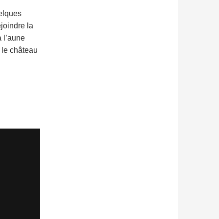
elques
joindre la
à l’aune
 le château