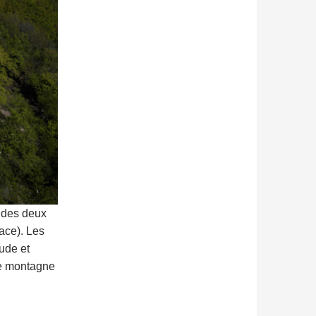
n des deux
ace). Les
ude et
 de montagne