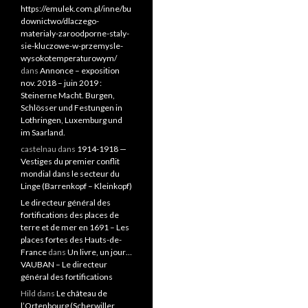
https://emulek.com.pl/inne/bu
downictwo/dlaczego-
materialy-zaroodporne-staly-
sie-kluczowe-w-przemysle-
wysokotemperaturowym/
dans
Annonce – exposition
nov. 2018 – juin 2019 :
Steinerne Macht. Burgen,
Schlösser und Festungen in
Lothringen, Luxemburg und
im Saarland.
castelnau
dans
1914-1918 —
Vestiges du premier conflit
mondial dans le secteur du
Linge (Barrenkopf – Kleinkopf)
Le directeur général des
fortifications des places de
terre et de mer en 1691 – Les
places fortes des Hauts-de-
France
dans
Un livre, un jour…
VAUBAN – Le directeur
général des fortifications
Hild
dans
Le château de
l’Ortenbourg (Scherwiller,