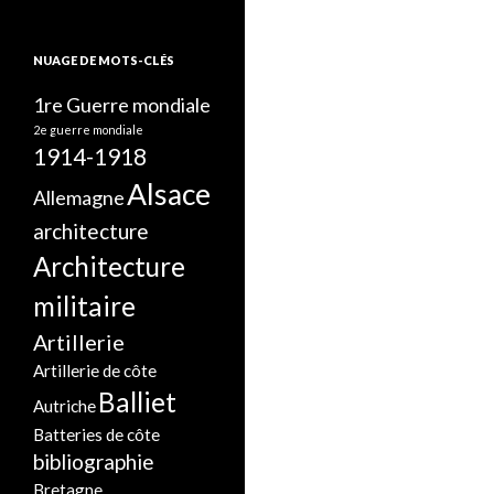
NUAGE DE MOTS-CLÉS
1re Guerre mondiale
2e guerre mondiale
1914-1918
Alsace
Allemagne
architecture
Architecture
militaire
Artillerie
Artillerie de côte
Balliet
Autriche
Batteries de côte
bibliographie
Bretagne