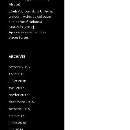
Alsace)
LikelyYou.com
dans
Un livre,
un jour… Actes du colloque
sur les fortifications à
Saarlouis [2017] :
Approvisionnement des
places fortes
ARCHIVES
octobre 2018
août 2018
juillet 2018
avril 2017
février 2017
décembre 2016
octobre 2016
août 2016
juillet 2016
juin 2016