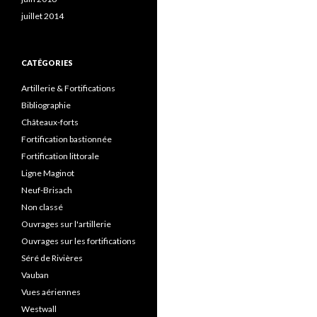
juillet 2014
CATÉGORIES
Artillerie & Fortifications
Bibliographie
Châteaux-forts
Fortification bastionnée
Fortification littorale
Ligne Maginot
Neuf-Brisach
Non classé
Ouvrages sur l'artillerie
Ouvrages sur les fortifications
Séré de Rivières
Vauban
Vues aériennes
Westwall