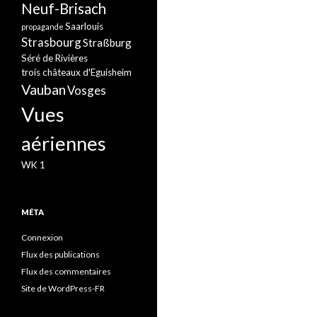
Neuf-Brisach
Saarlouis
propagande
Strasbourg
Straßburg
Séré de Rivières
trois châteaux d'Eguisheim
Vauban
Vosges
Vues
aériennes
WK 1
MÉTA
Connexion
Flux des publications
Flux des commentaires
Site de WordPress-FR