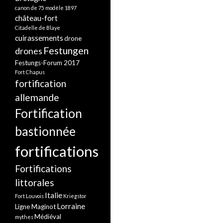
canon de 75 modèle 1897
château-fort
Citadelle de Blaye
cuirassements
drone
Festungen
drones
Festungs-Forum 2017
Fort Chapus
fortification
allemande
Fortification
bastionnée
fortifications
Fortifications
littorales
Italie
Fort Louvois
Kriegstor
Lorraine
Ligne Maginot
Médiéval
mythes