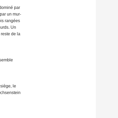
t dominé par
par un mur-
ois rangées
ourds.
Un
reste de la
ensemble
siège, le
’Ochsenstein