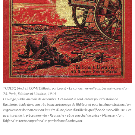
TUDESQ (André), COMTE (Illustr. par Louis) – Le canon merveilleux. Les mémoires d’un
75. Paris, Editions et Librairie, 1914
Ouvrage publié au mois de décembre 1914 dont le seul intérêt pour l’histoire de
l’artillerie réside dans son très beau cartonnage de l’éditeur et pour la démonstration d’un
engouement dont on connaît la suite d’une pièce d’artillerie qualifiée de merveilleuse. Les
aventures de la pièce nommée « Revanche » et de son chef de pièce « Nénesse » font
l’objet d’un texte empreint d’un patriotisme flamboyant.