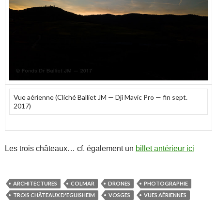
Vue aérienne (Cliché Balliet JM — Dji Mavic Pro — fin sept.
2017)
Les trois châteaux… cf. également un
billet antérieur ici
ARCHITECTURES
COLMAR
DRONES
PHOTOGRAPHIE
TROIS CHÂTEAUX D'EGUISHEIM
VOSGES
VUES AÉRIENNES