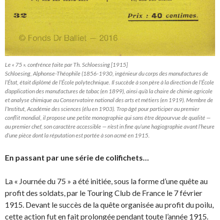
Le « 75 ». confrénce faite par Th. Schloessing [1915]
Schloesing, Alphonse-Théophile (1856-1930, ingénieur du corps des manufactures de
l’État, était diplômé de l’École polytechnique. Il succède à son père à la direction de l’École
d’application des manufactures de tabac (en 1899), ainsi qu’à la chaire de chimie agricole
et analyse chimique au Conservatoire national des arts et métiers (en 1919). Membre de
l’Institut, Académie des sciences (élu en 1903). Trop âgé pour participer au premier
conflit mondial, il propose une petite monographie qui sans être dépourvue de qualité —
au premier chef, son caractère accessible — n’est in fine qu’une hagiographie avant l’heure
d’une pièce dont la réputation est portée à son acmé en 1915.
En passant par une série de colifichets…
La « Journée du 75 » a été initiée, sous la forme d’une quête au
profit des soldats, par le Touring Club de France le 7 février
1915. Devant le succès de la quête organisée au profit du poilu,
cette action fut en fait prolongée pendant toute l’année 1915.