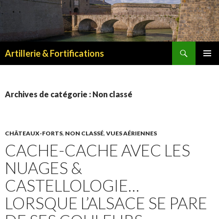
Recherche
Artillerie & Fortifications
ALLER
MENU
AU
PRINCI
CONTENU
Archives de catégorie : Non classé
CHÂTEAUX-FORTS
,
NON CLASSÉ
,
VUES AÉRIENNES
CACHE-CACHE AVEC LES
NUAGES &
CASTELLOLOGIE…
LORSQUE L’ALSACE SE PARE