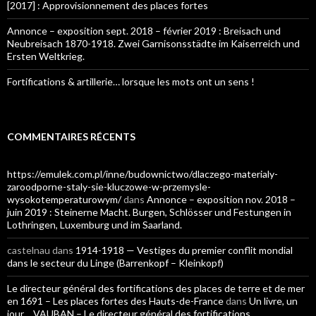
[2017] : Approvisionnement des places fortes
Annonce – exposition sept. 2018 – février 2019 : Breisach und
Neubreisach 1870-1918. Zwei Garnisonsstädte im Kaiserreich und
Ersten Weltkrieg.
Fortifications & artillerie… lorsque les mots ont un sens !
COMMENTAIRES RÉCENTS
https://emulek.com.pl/inne/budownictwo/dlaczego-materialy-
zaroodporne-staly-sie-kluczowe-w-przemysle-
wysokotemperaturowym/
dans
Annonce – exposition nov. 2018 –
juin 2019 : Steinerne Macht. Burgen, Schlösser und Festungen in
Lothringen, Luxemburg und im Saarland.
castelnau
dans
1914-1918 — Vestiges du premier conflit mondial
dans le secteur du Linge (Barrenkopf – Kleinkopf)
Le directeur général des fortifications des places de terre et de mer
en 1691 – Les places fortes des Hauts-de-France
dans
Un livre, un
jour… VAUBAN – Le directeur général des fortifications