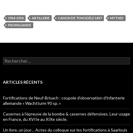
1914-1918
ARTILLERIE
CANON DE 75 MODÈLE 1897
MYTHES
PROPAGANDE
Rechercher :
ARTICLES RÉCENTS
Fortifications de Neuf-Brisach : coupole d’observation d’infanterie
allemande « Wachtturm 90 sp. »
Casernes à l’épreuve de la bombe & casernes défensives. Leur usage
en France, du XVIIe au XIXe siècle.
Un livre, un jour… Actes du colloque sur les fortifications à Saarlouis