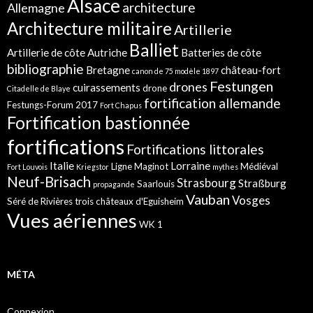
Alsace
architecture
Allemagne
Architecture militaire
Artillerie
Balliet
Artillerie de côte
Autriche
Batteries de côte
bibliographie
Bretagne
château-fort
canon de 75 modèle 1897
Festungen
drones
cuirassements
drone
Citadelle de Blaye
fortification allemande
Festungs-Forum 2017
Fort Chapus
Fortification bastionnée
fortifications
Fortifications littorales
Italie
Lorraine
Ligne Maginot
Médiéval
Fort Louvois
Kriegstor
mythes
Neuf-Brisach
Strasbourg
Straßburg
Saarlouis
propagande
Vauban
Vosges
Séré de Rivières
trois châteaux d'Eguisheim
Vues aériennes
WK 1
MÉTA
Connexion