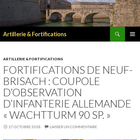
Recherche
Artillerie & Fortifications
ALLER
MENU
AU
PRINCI
CONTENU
ARTILLERIE & FORTIFICATIONS
FORTIFICATIONS DE NEUF-
BRISACH : COUPOLE
D’OBSERVATION
D’INFANTERIE ALLEMANDE
« WACHTTURM 90 SP. »
17 OCTOBRE 2018
LAISSER UN COMMENTAIRE