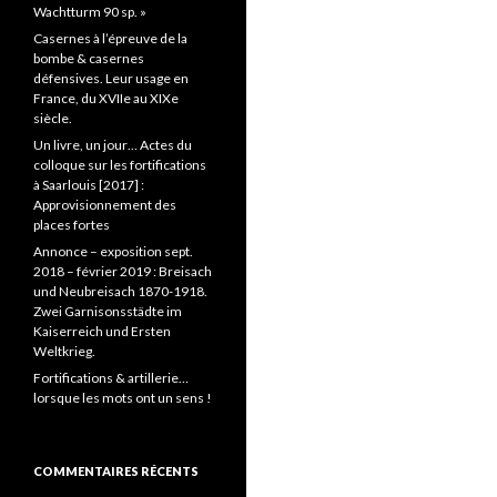
Wachtturm 90 sp. »
Casernes à l’épreuve de la
bombe & casernes
défensives. Leur usage en
France, du XVIIe au XIXe
siècle.
Un livre, un jour… Actes du
colloque sur les fortifications
à Saarlouis [2017] :
Approvisionnement des
places fortes
Annonce – exposition sept.
2018 – février 2019 : Breisach
und Neubreisach 1870-1918.
Zwei Garnisonsstädte im
Kaiserreich und Ersten
Weltkrieg.
Fortifications & artillerie…
lorsque les mots ont un sens !
COMMENTAIRES RÉCENTS