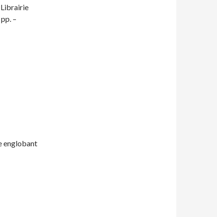
ibrairie
 pp. –
e englobant