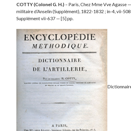
COTTY (Colonel G. H.)
–
Paris, Chez Mme Vve Agasse —L
militaire d’Anselin (Supplément), 1822-1832 ; in-4, vii-508
Supplément vii-637 — [5] pp.
Dictionnair