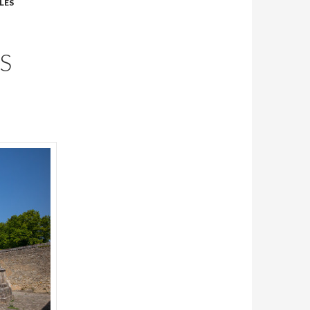
LES
S