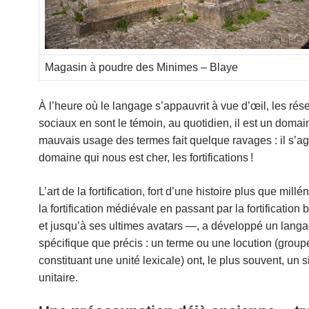
Magasin à poudre des Minimes – Blaye
À l’heure où le langage s’appauvrit à vue d’œil, les rés
sociaux en sont le témoin, au quotidien, il est un domai
mauvais usage des termes fait quelque ravages : il s’ag
domaine qui nous est cher, les fortifications !
L’art de la fortification, fort d’une histoire plus que mill
la fortification médiévale en passant par la fortification
et jusqu’à ses ultimes avatars —, a développé un lang
spécifique que précis : un terme ou une locution (grou
constituant une unité lexicale) ont, le plus souvent, un s
unitaire.