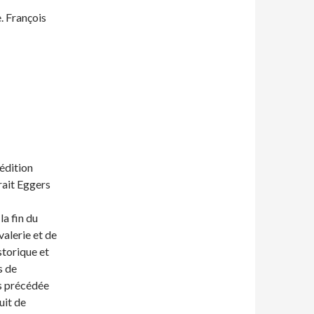
e. François
édition
rait Eggers
la fin du
valerie et de
storique et
s de
es précédée
uit de