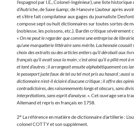
l’espagnol par I.E., Colonel-Ingénieur), une liste historique
d’Autriche, de Saxe &amp; de Hanovre L’auteur après avoir
et s’être fait compilateur aux gages du journaliste Desfont
compose sept ou huit dictionnaires sur toutes sortes de m
(noblesse, les poissons, etc.). Bardin critique sévèrement 
«
On ne peut le regarder que comme une entreprise de librairie, 
qu’une marqueterie littéraire sans mérite. Lachesnaie cousait 
choix des extraits ou des articles entiers qu’il dérobait aux livr
français qu’il avait sous la main ; c’est ainsi qu’il a pillé mot 
et tant d’autres ; il arrangeait ensuite alphabétiquement ces 
le passeport juste faux de tel ou tel mot pris au hasard ; aussi 
dictionnaire n’est-il éclairé d’aucune critique ; il offre des opin
contradictoires, des raisonnements longs et obscurs, sans divis
interprétations, sans esprit d’analyse.
». Cet ouvrage sera tra
Allemand et repris en français en 1758.
2° La référence en matière de dictionnaire d’artillerie : L’
colonel COTTY et son supplément.