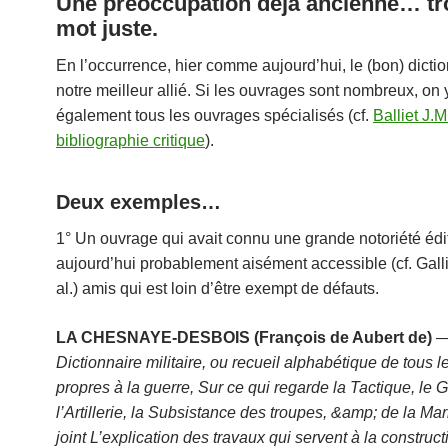
Une préoccupation déjà ancienne… tr
mot juste.
En l’occurrence, hier comme aujourd’hui, le (bon) dictio
notre meilleur allié. Si les ouvrages sont nombreux, on y
également tous les ouvrages spécialisés (cf.
Balliet J.
bibliographie critique
).
Deux exemples…
1° Un ouvrage qui avait connu une grande notoriété édit
aujourd’hui probablement aisément accessible (cf. Gal
al.) amis qui est loin d’être exempt de défauts.
LA CHESNAYE-DESBOIS (François de Aubert de)
Dictionnaire militaire, ou recueil alphabétique de tous 
propres à la guerre, Sur ce qui regarde la Tactique, le 
l’Artillerie, la Subsistance des troupes, &amp; de la Mar
joint L’explication des travaux qui servent à la construc