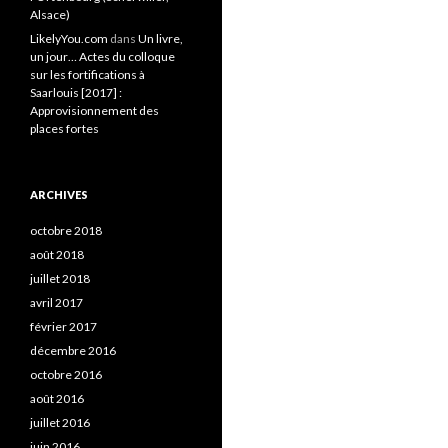
Alsace)
LikelyYou.com
dans
Un livre,
un jour… Actes du colloque
sur les fortifications à
Saarlouis [2017] :
Approvisionnement des
places fortes
ARCHIVES
octobre 2018
août 2018
juillet 2018
avril 2017
février 2017
décembre 2016
octobre 2016
août 2016
juillet 2016
juin 2016