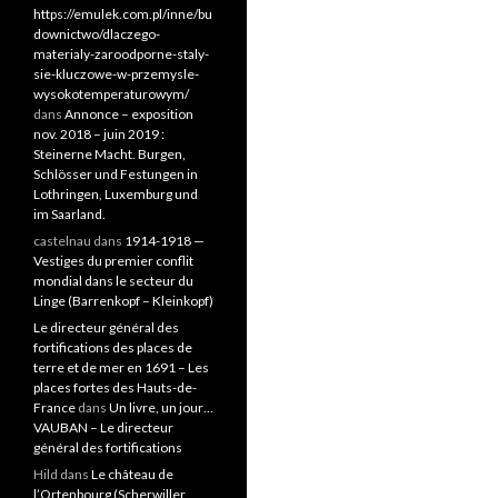
https://emulek.com.pl/inne/bu
downictwo/dlaczego-
materialy-zaroodporne-staly-
sie-kluczowe-w-przemysle-
wysokotemperaturowym/
dans
Annonce – exposition
nov. 2018 – juin 2019 :
Steinerne Macht. Burgen,
Schlösser und Festungen in
Lothringen, Luxemburg und
im Saarland.
castelnau
dans
1914-1918 —
Vestiges du premier conflit
mondial dans le secteur du
Linge (Barrenkopf – Kleinkopf)
Le directeur général des
fortifications des places de
terre et de mer en 1691 – Les
places fortes des Hauts-de-
France
dans
Un livre, un jour…
VAUBAN – Le directeur
général des fortifications
Hild
dans
Le château de
l’Ortenbourg (Scherwiller,