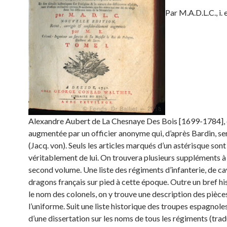
Par M.A.D.L.C., i. 
Alexandre Aubert de La Chesnaye Des Bois [1699-1784], 
augmentée par un officier anonyme qui, d’après Bardin, se
(Jacq. von). Seuls les articles marqués d’un astérisque sont
véritablement de lui. On trouvera plusieurs suppléments à 
second volume. Une liste des régiments d’infanterie, de ca
dragons français sur pied à cette époque. Outre un bref hi
le nom des colonels, on y trouve une description des pièce
l’uniforme. Suit une liste historique des troupes espagnol
d’une dissertation sur les noms de tous les régiments (trad