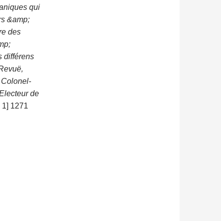
aniques qui
urs &amp;
ure des
amp;
 différens
 Revuë,
 Colonel-
Electeur de
. 1] 1271