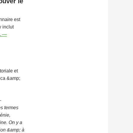
ouver le
nnaire est
 inclut
M. —
oriale et
lica &amp;
—
les termes
Génie,
ine. On y a
tion &amp; à