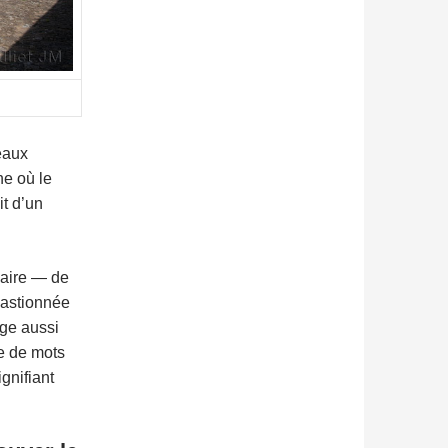
eaux
ne où le
it d’un
énaire — de
 bastionnée
age aussi
pe de mots
ignifiant