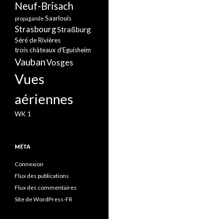
Neuf-Brisach
Saarlouis
propagande
Strasbourg
Straßburg
Séré de Rivières
trois châteaux d'Eguisheim
Vauban
Vosges
Vues
aériennes
WK 1
MÉTA
Connexion
Flux des publications
Flux des commentaires
Site de WordPress-FR