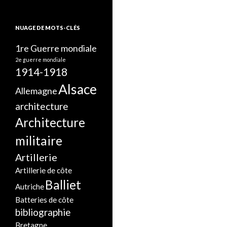
NUAGE DE MOTS-CLÉS
1re Guerre mondiale
2e guerre mondiale
1914-1918
Alsace
Allemagne
architecture
Architecture
militaire
Artillerie
Artillerie de côte
Balliet
Autriche
Batteries de côte
bibliographie
Bretagne