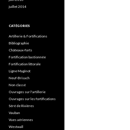
juillet 2014
CATÉGORIES
Artillerie & Fortifications
Bibliographie
Châteaux-forts
Fortification bastionnée
Fortification littorale
Ligne Maginot
Neuf-Brisach
Non classé
Ouvrages sur l'artillerie
Ouvrages sur les fortifications
Séré de Rivières
Vauban
Vues aériennes
Westwall