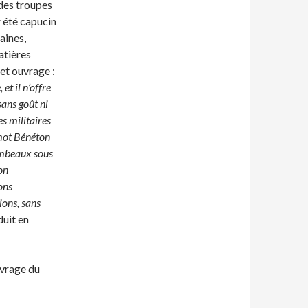
 des troupes
 été capucin
aines,
atières
cet ouvrage :
et il n’offre
sans goût ni
es militaires
à mot Bénéton
lambeaux sous
son
ions
ions, sans
duit en
ouvrage du