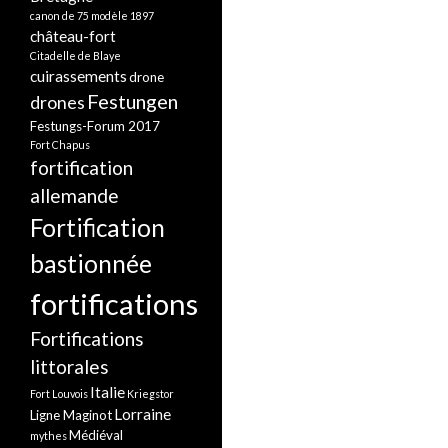
canon de 75 modèle 1897
château-fort
Citadelle de Blaye
cuirassements
drone
Festungen
drones
Festungs-Forum 2017
Fort Chapus
fortification
allemande
Fortification
bastionnée
fortifications
Fortifications
littorales
Italie
Fort Louvois
Kriegstor
Lorraine
Ligne Maginot
Médiéval
mythes