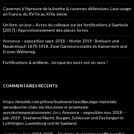
Casernes à l’épreuve de la bombe & casernes défensives. Leur usage
en France, du XVIIe au XIXe siècle.
Un livre, un jour… Actes du colloque sur les fortifications à Saarlouis
[2017] : Approvisionnement des places fortes
Annonce – exposition sept. 2018 – février 2019 : Breisach und
Neubreisach 1870-1918. Zwei Garnisonsstädte im Kaiserreich und
Ersten Weltkrieg.
Fortifications & artillerie… lorsque les mots ont un sens !
COMMENTAIRES RÉCENTS
https://emulek.com.pl/inne/budownictwo/dlaczego-materialy-
zaroodporne-staly-sie-kluczowe-w-przemysle-
wysokotemperaturowym/
dans
Annonce – exposition nov. 2018 –
juin 2019 : Steinerne Macht. Burgen, Schlösser und Festungen in
Lothringen, Luxemburg und im Saarland.
castelnau
dans
1914-1918 — Vestiges du premier conflit mondial