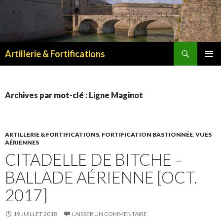
Recherche
Artillerie & Fortifications
ALLER
MENU
AU
PRINCI
CONTENU
Archives par mot-clé : Ligne Maginot
ARTILLERIE & FORTIFICATIONS
,
FORTIFICATION BASTIONNÉE
,
VUES
AÉRIENNES
CITADELLE DE BITCHE –
BALLADE AÉRIENNE [OCT.
2017]
19 JUILLET 2018
LAISSER UN COMMENTAIRE