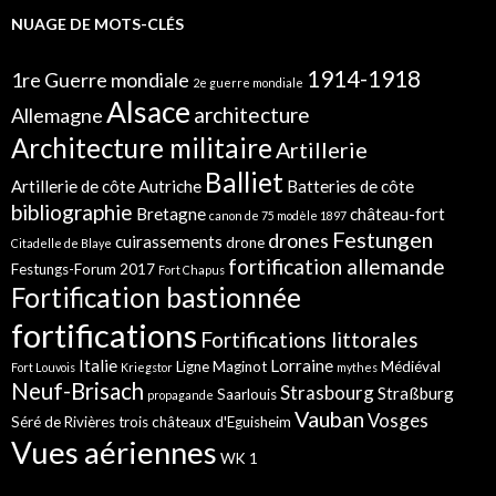
NUAGE DE MOTS-CLÉS
1914-1918
1re Guerre mondiale
2e guerre mondiale
Alsace
architecture
Allemagne
Architecture militaire
Artillerie
Balliet
Artillerie de côte
Autriche
Batteries de côte
bibliographie
Bretagne
château-fort
canon de 75 modèle 1897
Festungen
drones
cuirassements
drone
Citadelle de Blaye
fortification allemande
Festungs-Forum 2017
Fort Chapus
Fortification bastionnée
fortifications
Fortifications littorales
Italie
Lorraine
Ligne Maginot
Médiéval
Fort Louvois
Kriegstor
mythes
Neuf-Brisach
Strasbourg
Straßburg
Saarlouis
propagande
Vauban
Vosges
Séré de Rivières
trois châteaux d'Eguisheim
Vues aériennes
WK 1