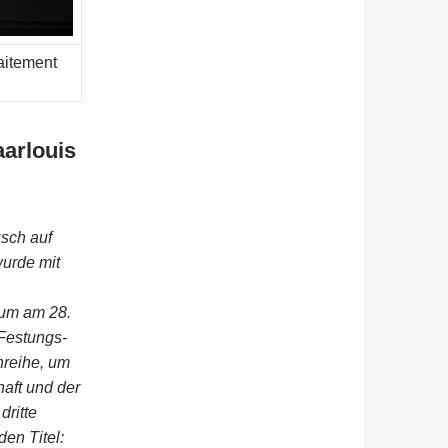
aitement
arlouis
usch auf
wurde mit
ium am 28.
Festungs-
nreihe, um
haft und der
dritte
en Titel: