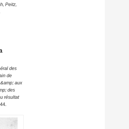
, Peitz,
.
a
néral des
ain de
s &amp; aux
amp; des
u résultat
744.