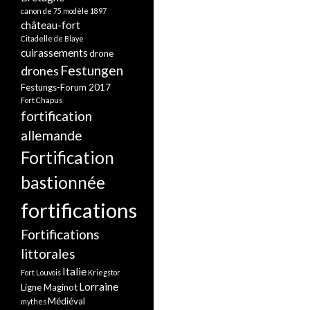
canon de 75 modèle 1897
château-fort
Citadelle de Blaye
cuirassements
drone
Festungen
drones
Festungs-Forum 2017
Fort Chapus
fortification
allemande
Fortification
bastionnée
fortifications
Fortifications
littorales
Italie
Fort Louvois
Kriegstor
Lorraine
Ligne Maginot
Médiéval
mythes