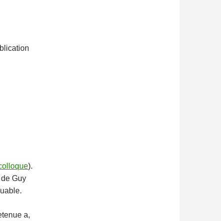
blication
colloque
).
t de Guy
uable.
etenue a,