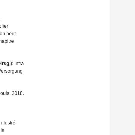
a
lier
 on peut
hapitre
Hrsg.
): Intra
 Versorgung
ouis, 2018.
llustré,
is