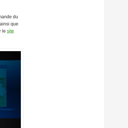
emande du
 ainsi que
r le
site