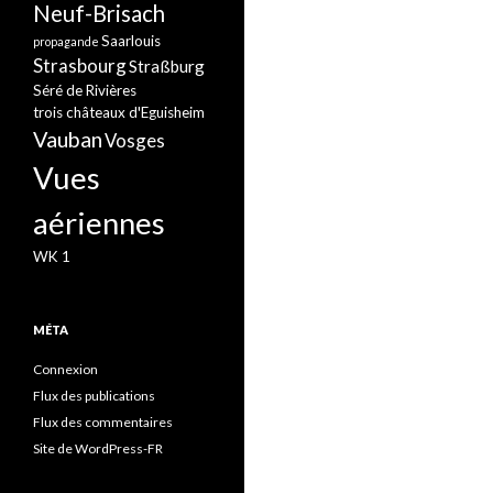
Neuf-Brisach
Saarlouis
propagande
Strasbourg
Straßburg
Séré de Rivières
trois châteaux d'Eguisheim
Vauban
Vosges
Vues
aériennes
WK 1
MÉTA
Connexion
Flux des publications
Flux des commentaires
Site de WordPress-FR