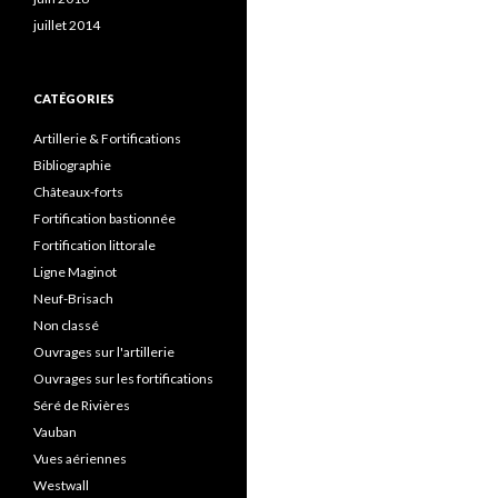
juillet 2014
CATÉGORIES
Artillerie & Fortifications
Bibliographie
Châteaux-forts
Fortification bastionnée
Fortification littorale
Ligne Maginot
Neuf-Brisach
Non classé
Ouvrages sur l'artillerie
Ouvrages sur les fortifications
Séré de Rivières
Vauban
Vues aériennes
Westwall