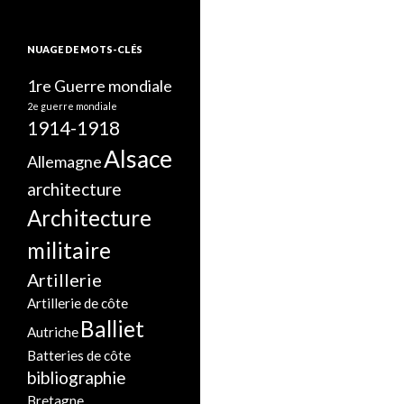
NUAGE DE MOTS-CLÉS
1re Guerre mondiale
2e guerre mondiale
1914-1918
Alsace
Allemagne
architecture
Architecture
militaire
Artillerie
Artillerie de côte
Balliet
Autriche
Batteries de côte
bibliographie
Bretagne