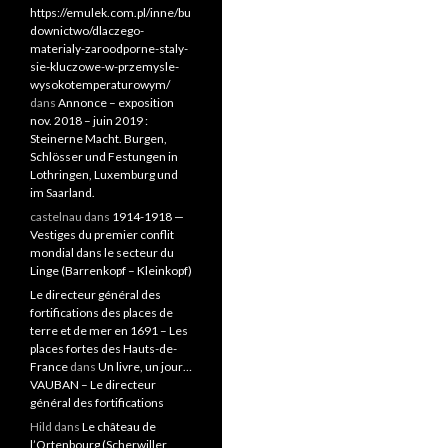
https://emulek.com.pl/inne/bu
downictwo/dlaczego-
materialy-zaroodporne-staly-
sie-kluczowe-w-przemysle-
wysokotemperaturowym/
dans
Annonce – exposition
nov. 2018 – juin 2019 :
Steinerne Macht. Burgen,
Schlösser und Festungen in
Lothringen, Luxemburg und
im Saarland.
castelnau
dans
1914-1918 —
Vestiges du premier conflit
mondial dans le secteur du
Linge (Barrenkopf – Kleinkopf)
Le directeur général des
fortifications des places de
terre et de mer en 1691 – Les
places fortes des Hauts-de-
France
dans
Un livre, un jour…
VAUBAN – Le directeur
général des fortifications
Hild
dans
Le château de
l’Ortenbourg (Scherwiller,