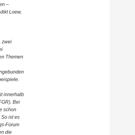
gen –
dikt Loew,
, zwei
ei
 den Themen
eingebunden
eispiele.
t innerhalb
FGR). Bei
ie schon
So ist es
ngs-Forum
en die