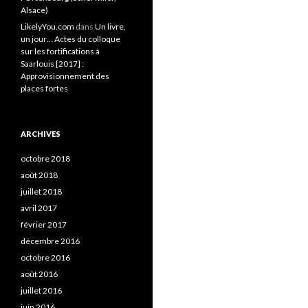
Alsace)
LikelyYou.com
dans
Un livre,
un jour… Actes du colloque
sur les fortifications à
Saarlouis [2017] :
Approvisionnement des
places fortes
ARCHIVES
octobre 2018
août 2018
juillet 2018
avril 2017
février 2017
décembre 2016
octobre 2016
août 2016
juillet 2016
juin 2016