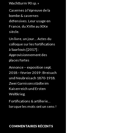
Wachtturm 90 sp. »
Casernes à l’épreuve de la
bombe & casernes
défensives. Leur usage en
France, du XVIIe au XIXe
siècle.
Un livre, un jour… Actes du
colloque sur les fortifications
à Saarlouis [2017] :
Approvisionnement des
places fortes
Annonce – exposition sept.
2018 – février 2019 : Breisach
und Neubreisach 1870-1918.
Zwei Garnisonsstädte im
Kaiserreich und Ersten
Weltkrieg.
Fortifications & artillerie…
lorsque les mots ont un sens !
COMMENTAIRES RÉCENTS