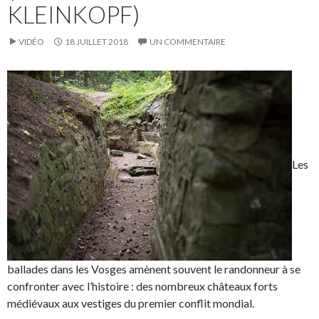
KLEINKOPF)
VIDÉO
18 JUILLET 2018
UN COMMENTAIRE
Les
ballades dans les Vosges amènent souvent le randonneur à se
confronter avec l’histoire : des nombreux châteaux forts
médiévaux aux vestiges du premier conflit mondial.