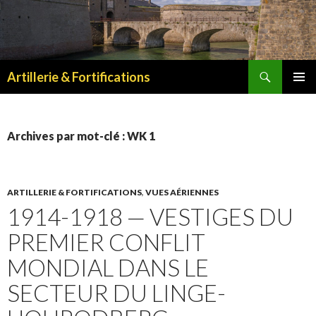
Recherche
Artillerie & Fortifications
ALLER
MENU
AU
PRINCI
CONTENU
Archives par mot-clé : WK 1
ARTILLERIE & FORTIFICATIONS
,
VUES AÉRIENNES
1914-1918 — VESTIGES DU
PREMIER CONFLIT
MONDIAL DANS LE
SECTEUR DU LINGE-