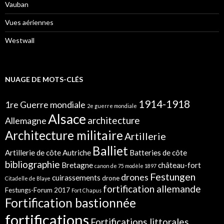
Vauban
Vues aériennes
Westwall
NUAGE DE MOTS-CLÉS
1914-1918
1re Guerre mondiale
2e guerre mondiale
Alsace
architecture
Allemagne
Architecture militaire
Artillerie
Balliet
Artillerie de côte
Autriche
Batteries de côte
bibliographie
Bretagne
château-fort
canon de 75 modèle 1897
Festungen
drones
cuirassements
drone
Citadelle de Blaye
fortification allemande
Festungs-Forum 2017
Fort Chapus
Fortification bastionnée
fortifications
Fortifications littorales