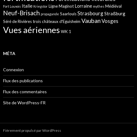
Italie
Lorraine
Ligne Maginot
Médiéval
Fort Louvois
Kriegstor
mythes
Neuf-Brisach
Strasbourg
Straßburg
Saarlouis
propagande
Vauban
Vosges
Séré de Rivières
trois châteaux d'Eguisheim
Vues aériennes
WK 1
MÉTA
Connexion
Flux des publications
Flux des commentaires
Site de WordPress-FR
Fièrement propulsé par WordPress