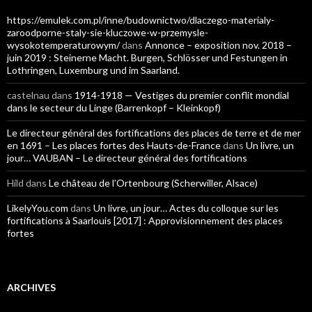
https://emulek.com.pl/inne/budownictwo/dlaczego-materialy-
zaroodporne-staly-sie-kluczowe-w-przemysle-
wysokotemperaturowym/
dans
Annonce – exposition nov. 2018 –
juin 2019 : Steinerne Macht. Burgen, Schlösser und Festungen in
Lothringen, Luxemburg und im Saarland.
castelnau
dans
1914-1918 — Vestiges du premier conflit mondial
dans le secteur du Linge (Barrenkopf – Kleinkopf)
Le directeur général des fortifications des places de terre et de mer
en 1691 – Les places fortes des Hauts-de-France
dans
Un livre, un
jour… VAUBAN – Le directeur général des fortifications
Hild
dans
Le château de l’Ortenbourg (Scherwiller, Alsace)
LikelyYou.com
dans
Un livre, un jour… Actes du colloque sur les
fortifications à Saarlouis [2017] : Approvisionnement des places
fortes
ARCHIVES