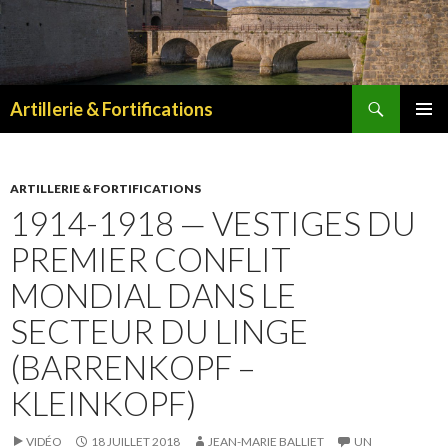
Recherche
Artillerie & Fortifications
ALLER
MENU
AU
PRINCI
CONTENU
ARTILLERIE & FORTIFICATIONS
1914-1918 — VESTIGES DU
PREMIER CONFLIT
MONDIAL DANS LE
SECTEUR DU LINGE
(BARRENKOPF –
KLEINKOPF)
VIDÉO
18 JUILLET 2018
JEAN-MARIE BALLIET
UN