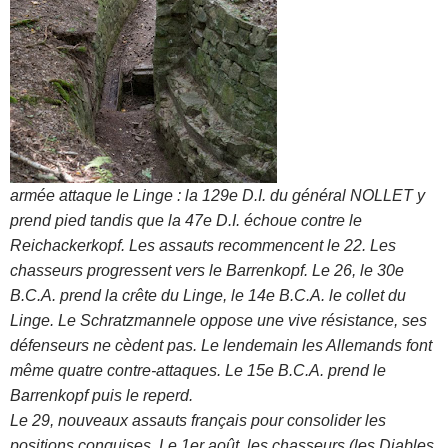
armée attaque le Linge : la 129e D.I. du général NOLLET y
prend pied tandis que la 47e D.I. échoue contre le
Reichackerkopf. Les assauts recommencent le 22. Les
chasseurs progressent vers le Barrenkopf. Le 26, le 30e
B.C.A. prend la crête du Linge, le 14e B.C.A. le collet du
Linge. Le Schratzmannele oppose une vive résistance, ses
défenseurs ne cèdent pas. Le lendemain les Allemands font
même quatre contre-attaques. Le 15e B.C.A. prend le
Barrenkopf puis le reperd.
Le 29, nouveaux assauts français pour consolider les
positions conquises. Le 1er août, les chasseurs (les Diables