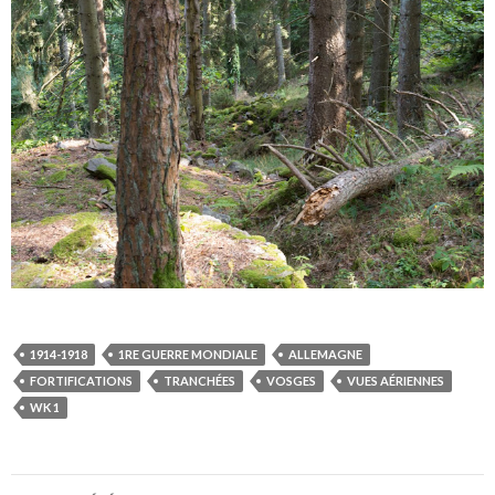
1914-1918
1RE GUERRE MONDIALE
ALLEMAGNE
FORTIFICATIONS
TRANCHÉES
VOSGES
VUES AÉRIENNES
WK 1
Navigation