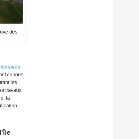
euve des
fensives
sont connus
rant les
des travaux
e, la
fication
’Île