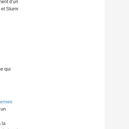
nent d’un
r et Sturm
ne qui
ernes
 un
 la