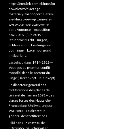
https://emulek.com.pl/inne/bu
downictwo/dlaczego-
materialy-zaroodporne-staly-
sie-kluczowe-w-przemysle-
wysokotemperaturowym/
dans
Annonce – exposition
nov. 2018 – juin 2019 :
Steinerne Macht. Burgen,
Schlösser und Festungen in
Lothringen, Luxemburg und
im Saarland.
castelnau
dans
1914-1918 —
Vestiges du premier conflit
mondial dans le secteur du
Linge (Barrenkopf – Kleinkopf)
Le directeur général des
fortifications des places de
terre et de mer en 1691 – Les
places fortes des Hauts-de-
France
dans
Un livre, un jour…
VAUBAN – Le directeur
général des fortifications
Hild
dans
Le château de
l’Ortenbourg (Scherwiller,