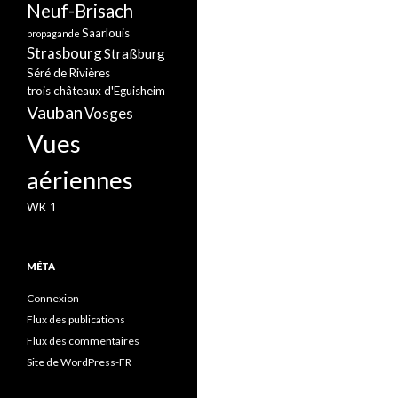
Neuf-Brisach
Saarlouis
propagande
Strasbourg
Straßburg
Séré de Rivières
trois châteaux d'Eguisheim
Vauban
Vosges
Vues
aériennes
WK 1
MÉTA
Connexion
Flux des publications
Flux des commentaires
Site de WordPress-FR