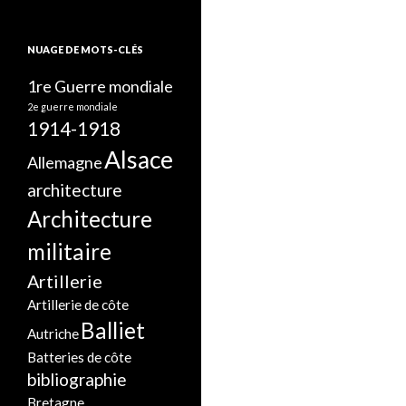
NUAGE DE MOTS-CLÉS
1re Guerre mondiale
2e guerre mondiale
1914-1918
Alsace
Allemagne
architecture
Architecture
militaire
Artillerie
Artillerie de côte
Balliet
Autriche
Batteries de côte
bibliographie
Bretagne