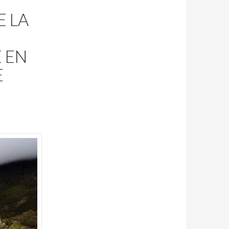
E LA
 EN
E