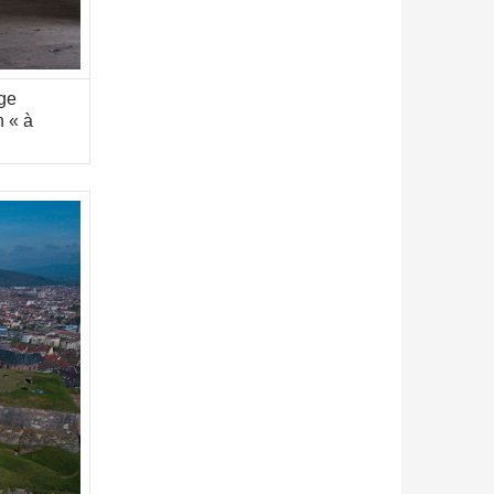
ge
n « à