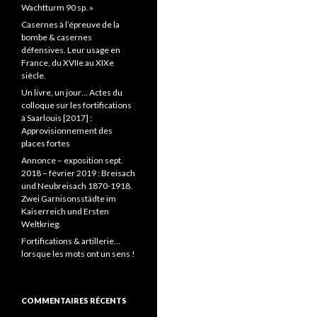
Wachtturm 90 sp. »
Casernes à l’épreuve de la
bombe & casernes
défensives. Leur usage en
France, du XVIIe au XIXe
siècle.
Un livre, un jour… Actes du
colloque sur les fortifications
à Saarlouis [2017] :
Approvisionnement des
places fortes
Annonce – exposition sept.
2018 – février 2019 : Breisach
und Neubreisach 1870-1918.
Zwei Garnisonsstädte im
Kaiserreich und Ersten
Weltkrieg.
Fortifications & artillerie…
lorsque les mots ont un sens !
COMMENTAIRES RÉCENTS