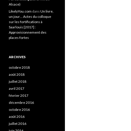
Alsace)
LikelyYou.com
dans
Un livre,
un jour… Actes du colloque
sur les fortifications à
Saarlouis [2017] :
Approvisionnement des
places fortes
ARCHIVES
octobre 2018
août 2018
juillet 2018
avril 2017
février 2017
décembre 2016
octobre 2016
août 2016
juillet 2016
juin 2016