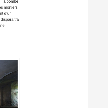
 : la bombe
es mortiers
nt d’un
disparaîtra
gne