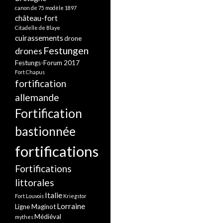
canon de 75 modèle 1897
château-fort
Citadelle de Blaye
cuirassements
drone
Festungen
drones
Festungs-Forum 2017
Fort Chapus
fortification
allemande
Fortification
bastionnée
fortifications
Fortifications
littorales
Italie
Fort Louvois
Kriegstor
Lorraine
Ligne Maginot
Médiéval
mythes