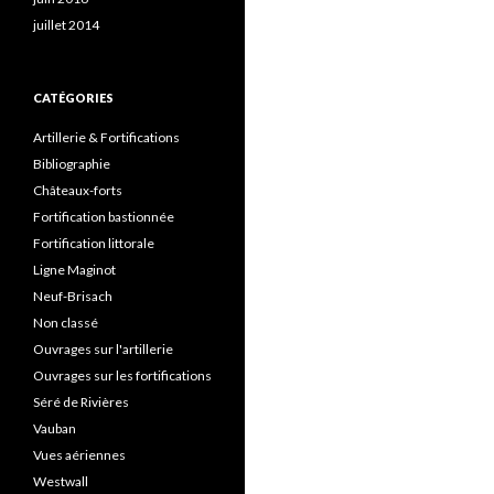
juillet 2014
CATÉGORIES
Artillerie & Fortifications
Bibliographie
Châteaux-forts
Fortification bastionnée
Fortification littorale
Ligne Maginot
Neuf-Brisach
Non classé
Ouvrages sur l'artillerie
Ouvrages sur les fortifications
Séré de Rivières
Vauban
Vues aériennes
Westwall