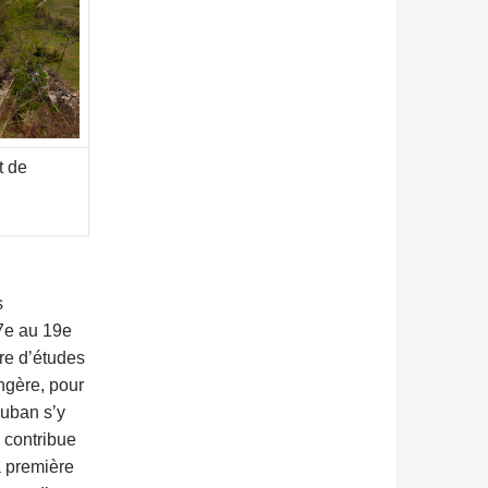
t de
s
17e au 19e
bre d’études
angère, pour
auban s’y
l contribue
a première