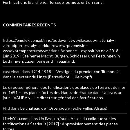
Fortifications & artillerie… lorsque les mots ont un sens !
COMMENTAIRES RÉCENTS
https://emulek.com.pl/inne/budownictwo/dlaczego-materialy-
zaroodporne-staly-sie-kluczowe-w-przemysle-
wysokotemperaturowym/
dans
Annonce – exposition nov. 2018 –
juin 2019 : Steinerne Macht. Burgen, Schlösser und Festungen in
Lothringen, Luxemburg und im Saarland.
castelnau
dans
1914-1918 — Vestiges du premier conflit mondial
dans le secteur du Linge (Barrenkopf – Kleinkopf)
Le directeur général des fortifications des places de terre et de mer
en 1691 – Les places fortes des Hauts-de-France
dans
Un livre, un
jour… VAUBAN – Le directeur général des fortifications
Hild
dans
Le château de l’Ortenbourg (Scherwiller, Alsace)
LikelyYou.com
dans
Un livre, un jour… Actes du colloque sur les
fortifications à Saarlouis [2017] : Approvisionnement des places
fortes