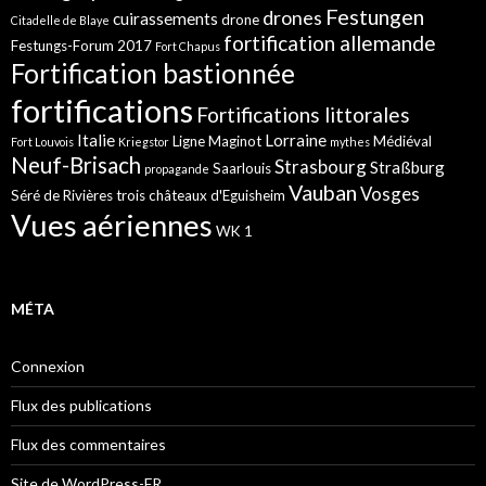
Festungen
drones
cuirassements
drone
Citadelle de Blaye
fortification allemande
Festungs-Forum 2017
Fort Chapus
Fortification bastionnée
fortifications
Fortifications littorales
Italie
Lorraine
Ligne Maginot
Médiéval
Fort Louvois
Kriegstor
mythes
Neuf-Brisach
Strasbourg
Straßburg
Saarlouis
propagande
Vauban
Vosges
Séré de Rivières
trois châteaux d'Eguisheim
Vues aériennes
WK 1
MÉTA
Connexion
Flux des publications
Flux des commentaires
Site de WordPress-FR