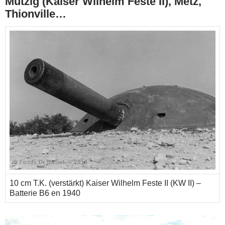
Mutzig (Kaiser Wilhelm Feste II), Metz,
Thionville…
10 cm T.K. (verstärkt) Kaiser Wilhelm Feste II (KW II) –
Batterie B6 en 1940