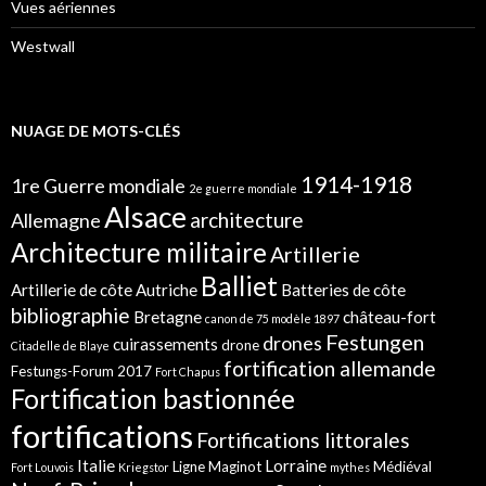
Vues aériennes
Westwall
NUAGE DE MOTS-CLÉS
1914-1918
1re Guerre mondiale
2e guerre mondiale
Alsace
architecture
Allemagne
Architecture militaire
Artillerie
Balliet
Artillerie de côte
Autriche
Batteries de côte
bibliographie
Bretagne
château-fort
canon de 75 modèle 1897
Festungen
drones
cuirassements
drone
Citadelle de Blaye
fortification allemande
Festungs-Forum 2017
Fort Chapus
Fortification bastionnée
fortifications
Fortifications littorales
Italie
Lorraine
Ligne Maginot
Médiéval
Fort Louvois
Kriegstor
mythes