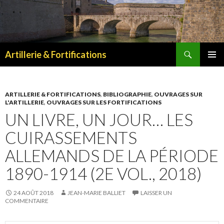
Recherche
Artillerie & Fortifications
ALLER
MENU
AU
PRINCI
CONTENU
ARTILLERIE & FORTIFICATIONS
,
BIBLIOGRAPHIE
,
OUVRAGES SUR
L'ARTILLERIE
,
OUVRAGES SUR LES FORTIFICATIONS
UN LIVRE, UN JOUR… LES
CUIRASSEMENTS
ALLEMANDS DE LA PÉRIODE
1890-1914 (2E VOL., 2018)
24 AOÛT 2018
JEAN-MARIE BALLIET
LAISSER UN
COMMENTAIRE