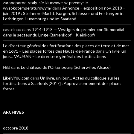
zaroodporne-staly-sie-kluczowe-w-przemysle-
wysokotemperaturowym/
dans
Annonce – exposition nov. 2018 –
juin 2019 : Steinerne Macht. Burgen, Schlösser und Festungen in
Lothringen, Luxemburg und im Saarland.
castelnau
dans
1914-1918 — Vestiges du premier conflit mondial
dans le secteur du Linge (Barrenkopf – Kleinkopf)
Le directeur général des fortifications des places de terre et de mer
en 1691 – Les places fortes des Hauts-de-France
dans
Un livre, un
jour… VAUBAN – Le directeur général des fortifications
Hild
dans
Le château de l’Ortenbourg (Scherwiller, Alsace)
LikelyYou.com
dans
Un livre, un jour… Actes du colloque sur les
fortifications à Saarlouis [2017] : Approvisionnement des places
fortes
ARCHIVES
octobre 2018