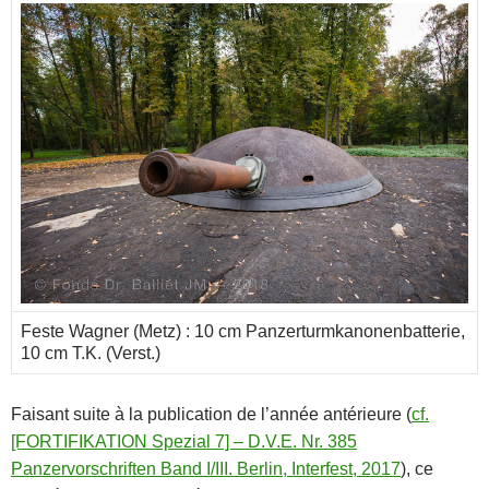
Feste Wagner (Metz) : 10 cm Panzerturmkanonenbatterie,
10 cm T.K. (Verst.)
Faisant suite à la publication de l’année antérieure (
cf.
[FORTIFIKATION Spezial 7] – D.V.E. Nr. 385
Panzervorschriften Band I/III. Berlin, Interfest, 2017
), ce