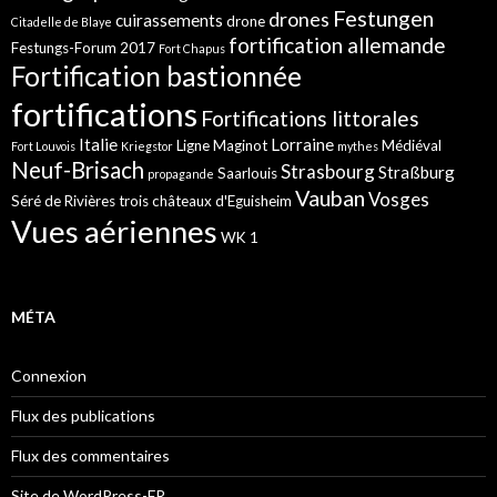
Festungen
drones
cuirassements
drone
Citadelle de Blaye
fortification allemande
Festungs-Forum 2017
Fort Chapus
Fortification bastionnée
fortifications
Fortifications littorales
Italie
Lorraine
Ligne Maginot
Médiéval
Fort Louvois
Kriegstor
mythes
Neuf-Brisach
Strasbourg
Straßburg
Saarlouis
propagande
Vauban
Vosges
Séré de Rivières
trois châteaux d'Eguisheim
Vues aériennes
WK 1
MÉTA
Connexion
Flux des publications
Flux des commentaires
Site de WordPress-FR