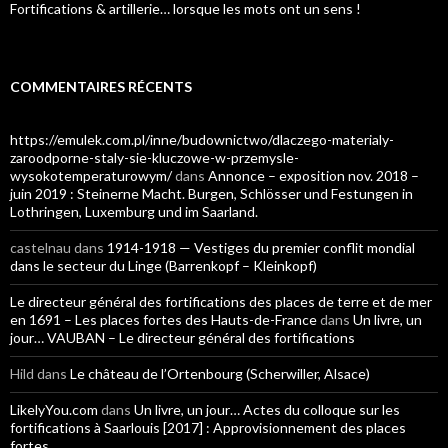
Fortifications & artillerie… lorsque les mots ont un sens !
COMMENTAIRES RÉCENTS
https://emulek.com.pl/inne/budownictwo/dlaczego-materialy-
zaroodporne-staly-sie-kluczowe-w-przemysle-
wysokotemperaturowym/
dans
Annonce – exposition nov. 2018 –
juin 2019 : Steinerne Macht. Burgen, Schlösser und Festungen in
Lothringen, Luxemburg und im Saarland.
castelnau
dans
1914-1918 — Vestiges du premier conflit mondial
dans le secteur du Linge (Barrenkopf – Kleinkopf)
Le directeur général des fortifications des places de terre et de mer
en 1691 – Les places fortes des Hauts-de-France
dans
Un livre, un
jour… VAUBAN – Le directeur général des fortifications
Hild
dans
Le château de l’Ortenbourg (Scherwiller, Alsace)
LikelyYou.com
dans
Un livre, un jour… Actes du colloque sur les
fortifications à Saarlouis [2017] : Approvisionnement des places
fortes