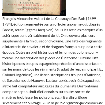
François Alexandre Aubert de La Chesnaye Des Bois [1699-
1784], édition augmentée par un officier anonyme qui, d’après
Bardin, serait Eggers (Jacq. von). Seuls les articles marqués d’un
astérisque sont véritablement de lui. On trouvera plusieurs
suppléments à la fin du second volume. Une liste des régiments
d’infanterie, de cavalerie et de dragons français sur pied à cette
époque. Outre un bref historique et le nom des colonels, on y
trouve une description des pièces de l’uniforme. Suit une liste
historique des troupes espagnoles précédée d’une dissertation
sur les noms de tous les régiments (traduit de l’espagnol par I.E.,
Colonel-Ingénieur), une liste historique des troupes d’Autriche,
de Saxe &amp; de Hanovre L’auteur après avoir été capucin et
s’être fait compilateur aux gages du journaliste Desfontaines,
compose sept ou huit dictionnaires sur toutes sortes de
matières (noblesse, les poissons, etc.). Bardin critique
sévèrement cet ouvrage : «
On ne peut le regarder que comme une