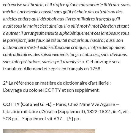
entreprise de librairie, et il n’offre qu’une marqueterie littéraire sans
mérite. Lachesnaie cousait sans goût ni choix des extraits ou des
articles entiers qu’il dérobait aux livres militaires français qu’il
avait sous la main ; c’est ainsi qu’il a pillé mot à mot Bénéton et tant
d’autres ; il arrangeait ensuite alphabétiquement ces lambeaux sous
le passeport juste faux de tel ou tel mot pris au hasard ; aussi son
dictionnaire n’est-il éclairé d’aucune critique ; il offre des opinions
contradictoires, des raisonnements longs et obscurs, sans divisions,
sans interprétations, sans esprit d’analyse.
». Cet ouvrage sera
traduit en Allemand et repris en français en 1758.
2° La référence en matière de dictionnaire d’artillerie :
L’ouvrage du colonel COTTY et son supplément.
COTTY (Colonel G. H.)
–
Paris, Chez Mme Vve Agasse —
Librairie militaire d’Anselin (Supplément), 1822-1832 ; in-4, vii-
508 pp. – Supplément vii-637 — [5] pp.