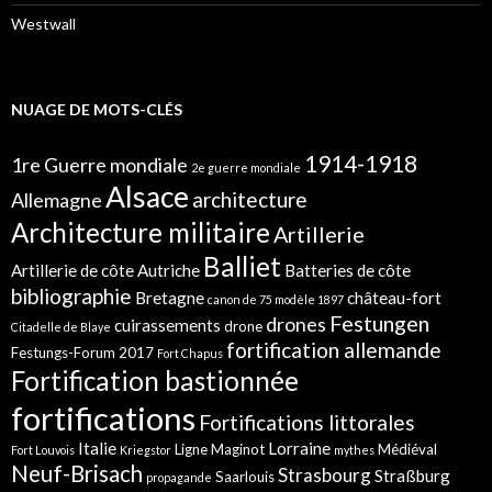
Westwall
NUAGE DE MOTS-CLÉS
1914-1918
1re Guerre mondiale
2e guerre mondiale
Alsace
architecture
Allemagne
Architecture militaire
Artillerie
Balliet
Artillerie de côte
Autriche
Batteries de côte
bibliographie
Bretagne
château-fort
canon de 75 modèle 1897
Festungen
drones
cuirassements
drone
Citadelle de Blaye
fortification allemande
Festungs-Forum 2017
Fort Chapus
Fortification bastionnée
fortifications
Fortifications littorales
Italie
Lorraine
Ligne Maginot
Médiéval
Fort Louvois
Kriegstor
mythes
Neuf-Brisach
Strasbourg
Straßburg
Saarlouis
propagande