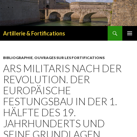
Recherche
Artillerie & Fortifications
ALLER
MENU
AU
PRINCI
CONTENU
BIBLIOGRAPHIE
,
OUVRAGES SUR LES FORTIFICATIONS
ARS MILITARIS NACH DER
REVOLUTION. DER
EUROPÄISCHE
FESTUNGSBAU IN DER 1.
HÄLFTE DES 19.
JAHRHUNDERTS UND
SEINE GRUNDLAGEN