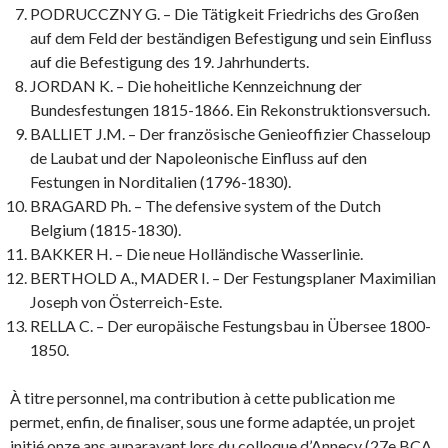
PODRUCCZNY G. – Die Tätigkeit Friedrichs des Großen
auf dem Feld der beständigen Befestigung und sein Einfluss
auf die Befestigung des 19. Jahrhunderts.
JORDAN K. – Die hoheitliche Kennzeichnung der
Bundesfestungen 1815-1866. Ein Rekonstruktionsversuch.
BALLIET J.M. – Der französische Genieoffizier Chasseloup
de Laubat und der Napoleonische Einfluss auf den
Festungen in Norditalien (1796-1830).
BRAGARD Ph. – The defensive system of the Dutch
Belgium (1815-1830).
BAKKER H. – Die neue Holländische Wasserlinie.
BERTHOLD A., MADER I. – Der Festungsplaner Maximilian
Joseph von Österreich-Este.
RELLA C. – Der europäische Festungsbau in Übersee 1800-
1850.
À titre personnel, ma contribution à cette publication me
permet, enfin, de finaliser, sous une forme adaptée, un projet
initié onze ans auparavant lors du colloque d’Annecy (27e BCA