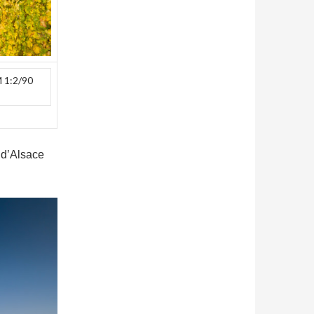
M 1:2/90
 d’Alsace