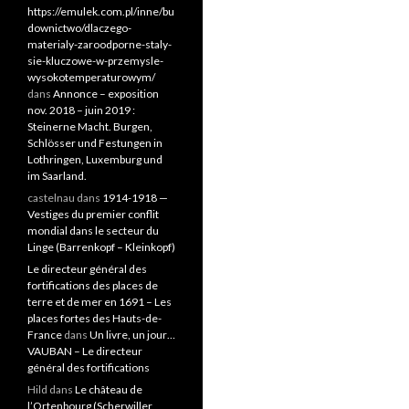
https://emulek.com.pl/inne/bu
downictwo/dlaczego-
materialy-zaroodporne-staly-
sie-kluczowe-w-przemysle-
wysokotemperaturowym/
dans
Annonce – exposition
nov. 2018 – juin 2019 :
Steinerne Macht. Burgen,
Schlösser und Festungen in
Lothringen, Luxemburg und
im Saarland.
castelnau
dans
1914-1918 —
Vestiges du premier conflit
mondial dans le secteur du
Linge (Barrenkopf – Kleinkopf)
Le directeur général des
fortifications des places de
terre et de mer en 1691 – Les
places fortes des Hauts-de-
France
dans
Un livre, un jour…
VAUBAN – Le directeur
général des fortifications
Hild
dans
Le château de
l’Ortenbourg (Scherwiller,