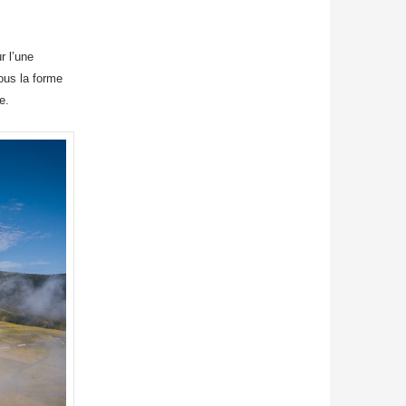
r l’une
sous la forme
e.