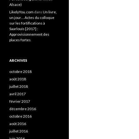
Alsace)
LikelyYou.com
dans
Un livre,
un jour… Actes du colloque
sur les fortifications à
Saarlouis [2017] :
Approvisionnement des
places fortes
ARCHIVES
octobre 2018
août 2018
juillet 2018
avril 2017
février 2017
décembre 2016
octobre 2016
août 2016
juillet 2016
juin 2016