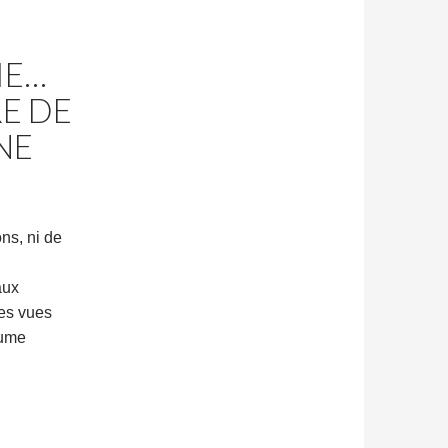
IE…
RE DE
NE
ons, ni de
aux
les vues
rume