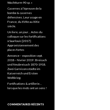
Wachtturm 90 sp. »
Casernes à l’épreuve de la
bombe & casernes
défensives. Leur usage en
France, du XVIIe au XIXe
siècle.
Un livre, un jour… Actes du
colloque sur les fortifications
à Saarlouis [2017] :
Approvisionnement des
places fortes
Annonce – exposition sept.
2018 – février 2019 : Breisach
und Neubreisach 1870-1918.
Zwei Garnisonsstädte im
Kaiserreich und Ersten
Weltkrieg.
Fortifications & artillerie…
lorsque les mots ont un sens !
COMMENTAIRES RÉCENTS