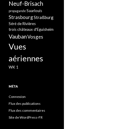
Neuf-Brisach
Saarlouis
propagande
Strasbourg
Straßburg
Séré de Rivières
trois châteaux d'Eguisheim
Vauban
Vosges
Vues
aériennes
WK 1
MÉTA
Connexion
Flux des publications
Flux des commentaires
Site de WordPress-FR