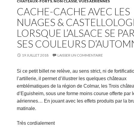
CHÂTEAUX-FORTS
,
NON CLASSÉ
,
VUES AÉRIENNES
CACHE-CACHE AVEC LES
NUAGES & CASTELLOLOG
LORSQUE L’ALSACE SE PA
SES COULEURS D’AUTOM
19 JUILLET 2018
LAISSER UN COMMENTAIRE
Si ce petit billet ne relève, au sens strict, ni de fortificati
l’artillerie, il permet d’illustrer les quelques châteaux
emblématiques de la région de Colmar, les Trois châte
d’Eguisheim, sous une forme moins courue offerte par 
aériennes… En jouant avec les effets produits par la b
matinale.
Très cordialement