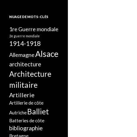
NUAGE DE MOTS-CLÉS
1re Guerre mondiale
2e guerre mondiale
1914-1918
Alsace
Allemagne
architecture
Architecture
militaire
Artillerie
Artillerie de côte
Balliet
Autriche
Batteries de côte
bibliographie
Bretagne