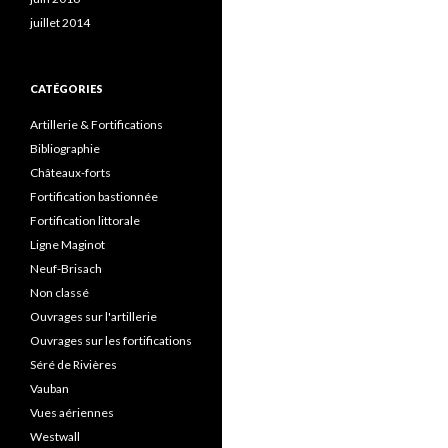
juillet 2014
CATÉGORIES
Artillerie & Fortifications
Bibliographie
Châteaux-forts
Fortification bastionnée
Fortification littorale
Ligne Maginot
Neuf-Brisach
Non classé
Ouvrages sur l'artillerie
Ouvrages sur les fortifications
Séré de Rivières
Vauban
Vues aériennes
Westwall