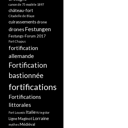
canon de 75 modèle 1897
château-fort
Citadelle de Blaye
cuirassements
drone
Festungen
drones
Festungs-Forum 2017
Fort Chapus
fortification
allemande
Fortification
bastionnée
fortifications
Fortifications
littorales
Italie
Fort Louvois
Kriegstor
Lorraine
Ligne Maginot
Médiéval
mythes