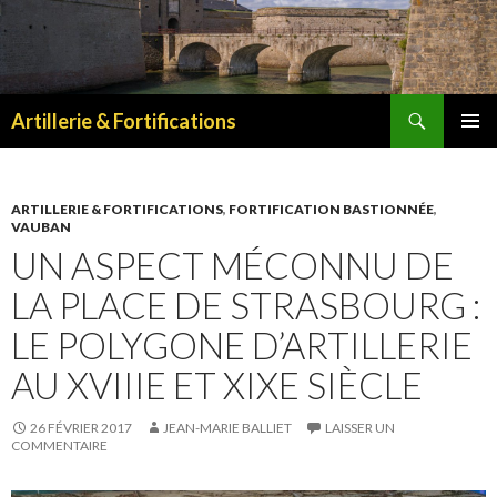
Recherche
Artillerie & Fortifications
ALLER
MENU
AU
PRINCI
CONTENU
ARTILLERIE & FORTIFICATIONS
,
FORTIFICATION BASTIONNÉE
,
VAUBAN
UN ASPECT MÉCONNU DE
LA PLACE DE STRASBOURG :
LE POLYGONE D’ARTILLERIE
AU XVIIIE ET XIXE SIÈCLE
26 FÉVRIER 2017
JEAN-MARIE BALLIET
LAISSER UN
COMMENTAIRE