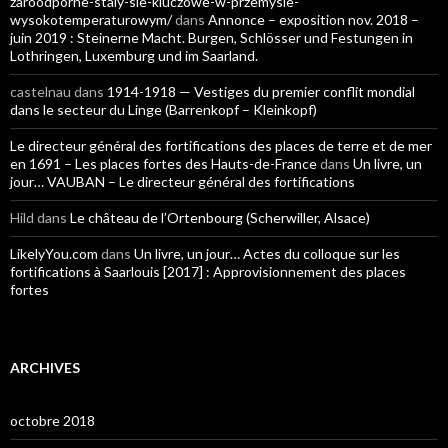
zaroodporne-staly-sie-kluczowe-w-przemysle-
wysokotemperaturowym/
dans
Annonce – exposition nov. 2018 –
juin 2019 : Steinerne Macht. Burgen, Schlösser und Festungen in
Lothringen, Luxemburg und im Saarland.
castelnau
dans
1914-1918 — Vestiges du premier conflit mondial
dans le secteur du Linge (Barrenkopf – Kleinkopf)
Le directeur général des fortifications des places de terre et de mer
en 1691 – Les places fortes des Hauts-de-France
dans
Un livre, un
jour… VAUBAN – Le directeur général des fortifications
Hild
dans
Le château de l’Ortenbourg (Scherwiller, Alsace)
LikelyYou.com
dans
Un livre, un jour… Actes du colloque sur les
fortifications à Saarlouis [2017] : Approvisionnement des places
fortes
ARCHIVES
octobre 2018