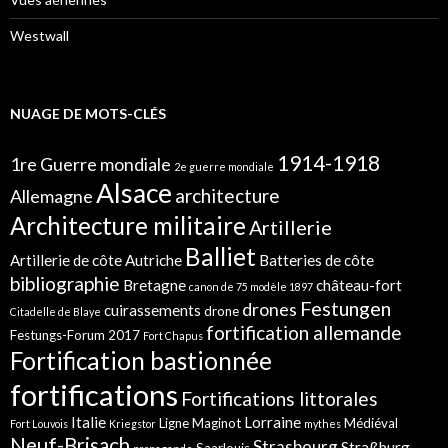
Westwall
NUAGE DE MOTS-CLÉS
1914-1918
1re Guerre mondiale
2e guerre mondiale
Alsace
architecture
Allemagne
Architecture militaire
Artillerie
Balliet
Artillerie de côte
Autriche
Batteries de côte
bibliographie
Bretagne
château-fort
canon de 75 modèle 1897
Festungen
drones
cuirassements
drone
Citadelle de Blaye
fortification allemande
Festungs-Forum 2017
Fort Chapus
Fortification bastionnée
fortifications
Fortifications littorales
Italie
Lorraine
Ligne Maginot
Médiéval
Fort Louvois
Kriegstor
mythes
Neuf-Brisach
Strasbourg
Straßburg
Saarlouis