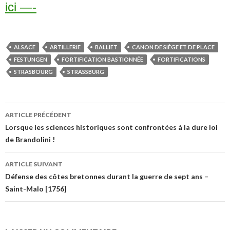
ici —-
ALSACE
ARTILLERIE
BALLIET
CANON DE SIÈGE ET DE PLACE
FESTUNGEN
FORTIFICATION BASTIONNÉE
FORTIFICATIONS
STRASBOURG
STRASSBURG
Navigation
ARTICLE PRÉCÉDENT
des
Lorsque les sciences historiques sont confrontées à la dure loi
de Brandolini !
articles
ARTICLE SUIVANT
Défense des côtes bretonnes durant la guerre de sept ans –
Saint-Malo [1756]