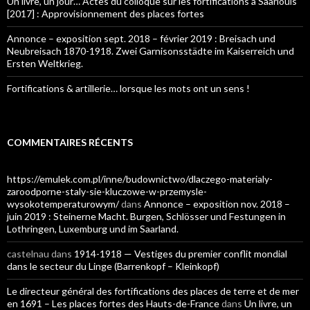
Un livre, un jour… Actes du colloque sur les fortifications à Saarlouis
[2017] : Approvisionnement des places fortes
Annonce – exposition sept. 2018 – février 2019 : Breisach und
Neubreisach 1870-1918. Zwei Garnisonsstädte im Kaiserreich und
Ersten Weltkrieg.
Fortifications & artillerie… lorsque les mots ont un sens !
COMMENTAIRES RÉCENTS
https://emulek.com.pl/inne/budownictwo/dlaczego-materialy-
zaroodporne-staly-sie-kluczowe-w-przemysle-
wysokotemperaturowym/
dans
Annonce – exposition nov. 2018 –
juin 2019 : Steinerne Macht. Burgen, Schlösser und Festungen in
Lothringen, Luxemburg und im Saarland.
castelnau
dans
1914-1918 — Vestiges du premier conflit mondial
dans le secteur du Linge (Barrenkopf – Kleinkopf)
Le directeur général des fortifications des places de terre et de mer
en 1691 – Les places fortes des Hauts-de-France
dans
Un livre, un