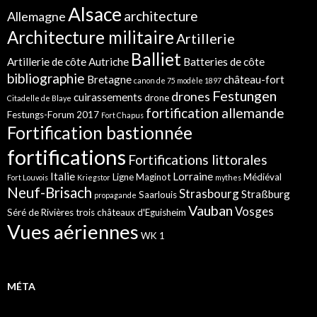
Alsace
architecture
Allemagne
Architecture militaire
Artillerie
Balliet
Artillerie de côte
Autriche
Batteries de côte
bibliographie
Bretagne
château-fort
canon de 75 modèle 1897
Festungen
drones
cuirassements
drone
Citadelle de Blaye
fortification allemande
Festungs-Forum 2017
Fort Chapus
Fortification bastionnée
fortifications
Fortifications littorales
Italie
Lorraine
Ligne Maginot
Médiéval
Fort Louvois
Kriegstor
mythes
Neuf-Brisach
Strasbourg
Straßburg
Saarlouis
propagande
Vauban
Vosges
Séré de Rivières
trois châteaux d'Eguisheim
Vues aériennes
WK 1
MÉTA