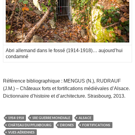
Abri allemand dans le fossé (1914-1918)… aujourd’hui
condamné
Référence bibliographique : MENGUS (N.), RUDRAUF
(J.M.) – Châteaux forts et fortifications médiévales d’Alsace.
Dictionnaire d’histoire et d’architecture. Strasbourg, 2013.
1914-1918
1RE GUERRE MONDIALE
ALSACE
CHÂTEAU DU PFLIXBOURG
DRONES
FORTIFICATIONS
VUES AÉRIENNES