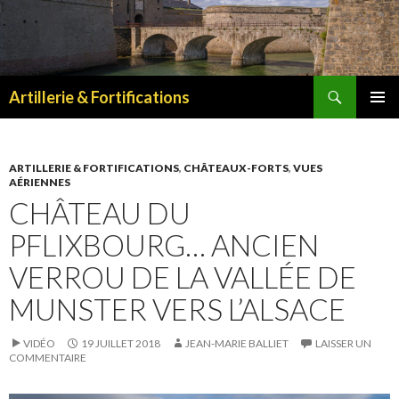
Recherche
Artillerie & Fortifications
ALLER
MENU
AU
PRINCI
CONTENU
ARTILLERIE & FORTIFICATIONS
,
CHÂTEAUX-FORTS
,
VUES
AÉRIENNES
CHÂTEAU DU
PFLIXBOURG… ANCIEN
VERROU DE LA VALLÉE DE
MUNSTER VERS L’ALSACE
VIDÉO
19 JUILLET 2018
JEAN-MARIE BALLIET
LAISSER UN
COMMENTAIRE