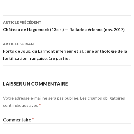
Navigation
ARTICLE PRÉCÉDENT
des
Château de Hagueneck (13e s.) — Ballade aérienne (nov. 2017)
articles
ARTICLE SUIVANT
Forts de Joux, du Larmont inférieur et al. : une anthologie de la
fortification française. 1re partie !
LAISSER UN COMMENTAIRE
Votre adresse e-mail ne sera pas publiée.
Les champs obligatoires
sont indiqués avec
*
Commentaire
*