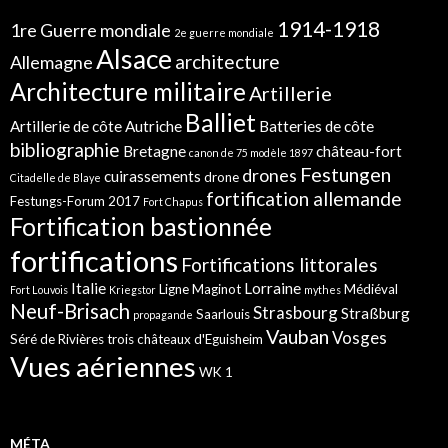
1914-1918
1re Guerre mondiale
2e guerre mondiale
Alsace
architecture
Allemagne
Architecture militaire
Artillerie
Balliet
Artillerie de côte
Autriche
Batteries de côte
bibliographie
Bretagne
château-fort
canon de 75 modèle 1897
Festungen
drones
cuirassements
drone
Citadelle de Blaye
fortification allemande
Festungs-Forum 2017
Fort Chapus
Fortification bastionnée
fortifications
Fortifications littorales
Italie
Lorraine
Ligne Maginot
Médiéval
Fort Louvois
Kriegstor
mythes
Neuf-Brisach
Strasbourg
Straßburg
Saarlouis
propagande
Vauban
Vosges
Séré de Rivières
trois châteaux d'Eguisheim
Vues aériennes
WK 1
MÉTA