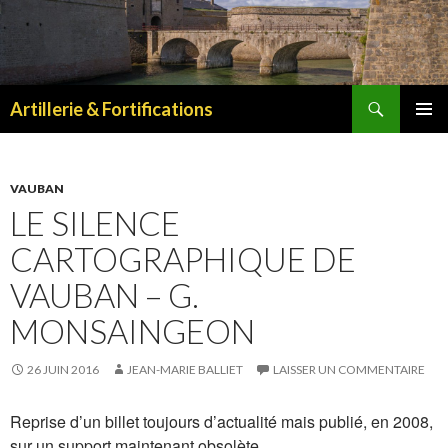
Recherche
Artillerie & Fortifications
ALLER
MENU
AU
PRINCI
CONTENU
VAUBAN
LE SILENCE
CARTOGRAPHIQUE DE
VAUBAN – G.
MONSAINGEON
26 JUIN 2016
JEAN-MARIE BALLIET
LAISSER UN COMMENTAIRE
Reprise d’un billet toujours d’actualité mais publié, en 2008,
sur un support maintenant obsolète…