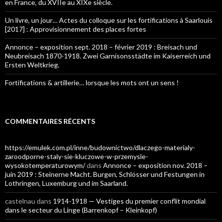
en France, du XVIIe au XIXe siècle.
Un livre, un jour… Actes du colloque sur les fortifications à Saarlouis
[2017] : Approvisionnement des places fortes
Annonce – exposition sept. 2018 – février 2019 : Breisach und
Neubreisach 1870-1918. Zwei Garnisonsstädte im Kaiserreich und
Ersten Weltkrieg.
Fortifications & artillerie… lorsque les mots ont un sens !
COMMENTAIRES RÉCENTS
https://emulek.com.pl/inne/budownictwo/dlaczego-materialy-
zaroodporne-staly-sie-kluczowe-w-przemysle-
wysokotemperaturowym/
dans
Annonce – exposition nov. 2018 –
juin 2019 : Steinerne Macht. Burgen, Schlösser und Festungen in
Lothringen, Luxemburg und im Saarland.
castelnau
dans
1914-1918 — Vestiges du premier conflit mondial
dans le secteur du Linge (Barrenkopf – Kleinkopf)