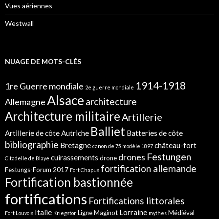
Vues aériennes
Westwall
NUAGE DE MOTS-CLÉS
1914-1918
1re Guerre mondiale
2e guerre mondiale
Alsace
architecture
Allemagne
Architecture militaire
Artillerie
Balliet
Artillerie de côte
Autriche
Batteries de côte
bibliographie
Bretagne
château-fort
canon de 75 modèle 1897
Festungen
drones
cuirassements
drone
Citadelle de Blaye
fortification allemande
Festungs-Forum 2017
Fort Chapus
Fortification bastionnée
fortifications
Fortifications littorales
Italie
Lorraine
Ligne Maginot
Médiéval
Fort Louvois
Kriegstor
mythes