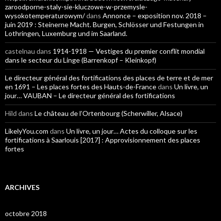
zaroodporne-staly-sie-kluczowe-w-przemysle-
wysokotemperaturowym/
dans
Annonce – exposition nov. 2018 –
juin 2019 : Steinerne Macht. Burgen, Schlösser und Festungen in
Lothringen, Luxemburg und im Saarland.
castelnau
dans
1914-1918 — Vestiges du premier conflit mondial
dans le secteur du Linge (Barrenkopf – Kleinkopf)
Le directeur général des fortifications des places de terre et de mer
en 1691 – Les places fortes des Hauts-de-France
dans
Un livre, un
jour… VAUBAN – Le directeur général des fortifications
Hild
dans
Le château de l’Ortenbourg (Scherwiller, Alsace)
LikelyYou.com
dans
Un livre, un jour… Actes du colloque sur les
fortifications à Saarlouis [2017] : Approvisionnement des places
fortes
ARCHIVES
octobre 2018