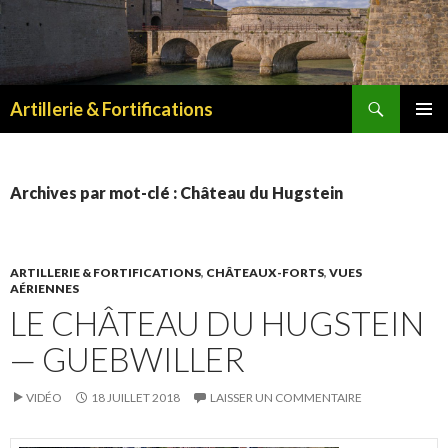
Recherche
Artillerie & Fortifications
ALLER
MENU
AU
PRINCI
CONTENU
Archives par mot-clé : Château du Hugstein
ARTILLERIE & FORTIFICATIONS
,
CHÂTEAUX-FORTS
,
VUES
AÉRIENNES
LE CHÂTEAU DU HUGSTEIN
— GUEBWILLER
VIDÉO
18 JUILLET 2018
LAISSER UN COMMENTAIRE