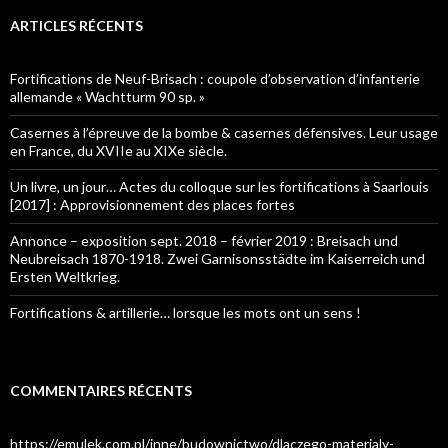
ARTICLES RÉCENTS
Fortifications de Neuf-Brisach : coupole d’observation d’infanterie
allemande « Wachtturm 90 sp. »
Casernes à l’épreuve de la bombe & casernes défensives. Leur usage
en France, du XVIIe au XIXe siècle.
Un livre, un jour… Actes du colloque sur les fortifications à Saarlouis
[2017] : Approvisionnement des places fortes
Annonce – exposition sept. 2018 – février 2019 : Breisach und
Neubreisach 1870-1918. Zwei Garnisonsstädte im Kaiserreich und
Ersten Weltkrieg.
Fortifications & artillerie… lorsque les mots ont un sens !
COMMENTAIRES RÉCENTS
https://emulek.com.pl/inne/budownictwo/dlaczego-materialy-