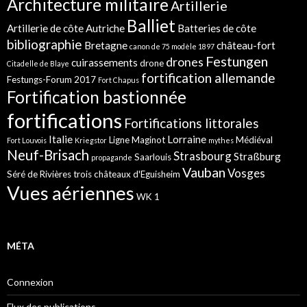
Architecture militaire
Artillerie
Balliet
Artillerie de côte
Autriche
Batteries de côte
bibliographie
Bretagne
château-fort
canon de 75 modèle 1897
Festungen
drones
cuirassements
drone
Citadelle de Blaye
fortification allemande
Festungs-Forum 2017
Fort Chapus
Fortification bastionnée
fortifications
Fortifications littorales
Italie
Lorraine
Ligne Maginot
Médiéval
Fort Louvois
Kriegstor
mythes
Neuf-Brisach
Strasbourg
Straßburg
Saarlouis
propagande
Vauban
Vosges
Séré de Rivières
trois châteaux d'Eguisheim
Vues aériennes
WK 1
MÉTA
Connexion
Flux des publications