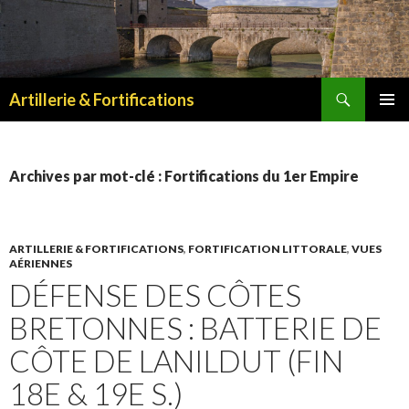
Recherche
Artillerie & Fortifications
ALLER
MENU
AU
PRINCI
CONTENU
Archives par mot-clé : Fortifications du 1er Empire
ARTILLERIE & FORTIFICATIONS
,
FORTIFICATION LITTORALE
,
VUES
AÉRIENNES
DÉFENSE DES CÔTES
BRETONNES : BATTERIE DE
CÔTE DE LANILDUT (FIN
18E & 19E S.)