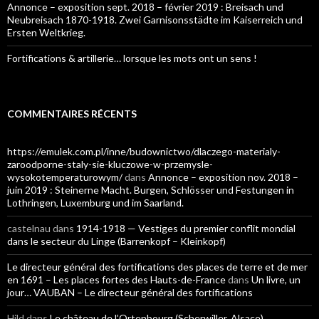
Annonce – exposition sept. 2018 – février 2019 : Breisach und
Neubreisach 1870-1918. Zwei Garnisonsstädte im Kaiserreich und
Ersten Weltkrieg.
Fortifications & artillerie… lorsque les mots ont un sens !
COMMENTAIRES RÉCENTS
https://emulek.com.pl/inne/budownictwo/dlaczego-materialy-
zaroodporne-staly-sie-kluczowe-w-przemysle-
wysokotemperaturowym/
dans
Annonce – exposition nov. 2018 –
juin 2019 : Steinerne Macht. Burgen, Schlösser und Festungen in
Lothringen, Luxemburg und im Saarland.
castelnau
dans
1914-1918 — Vestiges du premier conflit mondial
dans le secteur du Linge (Barrenkopf – Kleinkopf)
Le directeur général des fortifications des places de terre et de mer
en 1691 – Les places fortes des Hauts-de-France
dans
Un livre, un
jour… VAUBAN – Le directeur général des fortifications
Hild
dans
Le château de l’Ortenbourg (Scherwiller, Alsace)