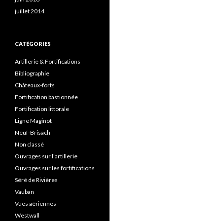
juillet 2014
CATÉGORIES
Artillerie & Fortifications
Bibliographie
Châteaux-forts
Fortification bastionnée
Fortification littorale
Ligne Maginot
Neuf-Brisach
Non classé
Ouvrages sur l'artillerie
Ouvrages sur les fortifications
Séré de Rivières
Vauban
Vues aériennes
Westwall