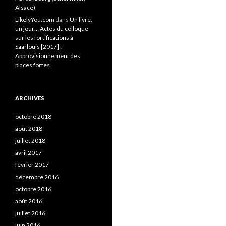
Alsace)
LikelyYou.com
dans
Un livre,
un jour… Actes du colloque
sur les fortifications à
Saarlouis [2017] :
Approvisionnement des
places fortes
ARCHIVES
octobre 2018
août 2018
juillet 2018
avril 2017
février 2017
décembre 2016
octobre 2016
août 2016
juillet 2016
juin 2016