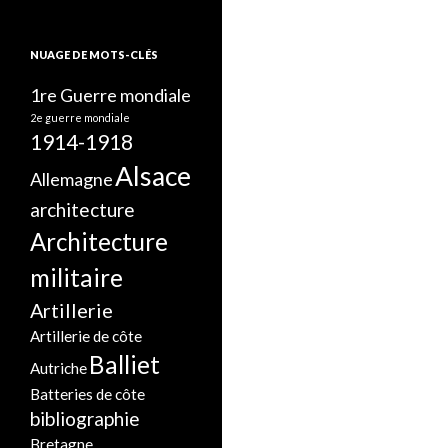
NUAGE DE MOTS-CLÉS
1re Guerre mondiale
2e guerre mondiale
1914-1918
Alsace
Allemagne
architecture
Architecture
militaire
Artillerie
Artillerie de côte
Balliet
Autriche
Batteries de côte
bibliographie
Bretagne