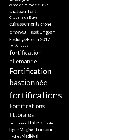
canon de 75 modèle 1897
château-fort
Citadelle de Blaye
cuirassements
drone
Festungen
drones
Festungs-Forum 2017
Fort Chapus
fortification
allemande
Fortification
bastionnée
fortifications
Fortifications
littorales
Italie
Fort Louvois
Kriegstor
Lorraine
Ligne Maginot
Médiéval
mythes