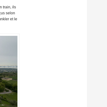
train, ils
çus selon
nkler et le