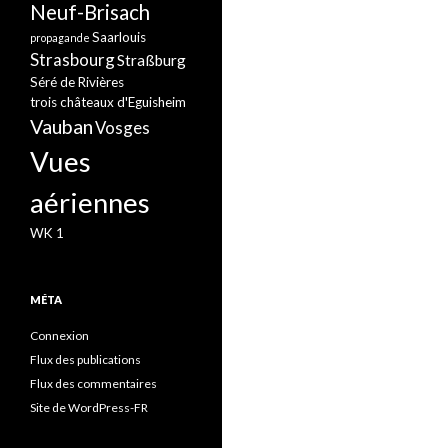
Neuf-Brisach
Saarlouis
propagande
Strasbourg
Straßburg
Séré de Rivières
trois châteaux d'Eguisheim
Vauban
Vosges
Vues
aériennes
WK 1
MÉTA
Connexion
Flux des publications
Flux des commentaires
Site de WordPress-FR