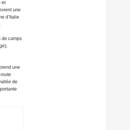
 et
devient une
e d’Italie
.
es de camps
ge),
mprend une
 route
vallée de
mportante