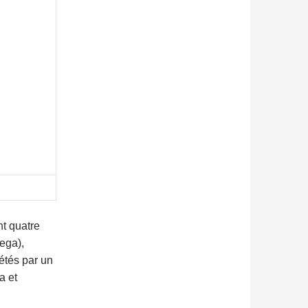
nt quatre
ega),
étés par un
a et