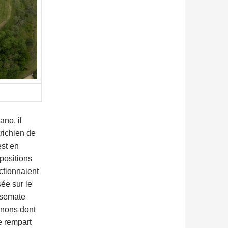
ano, il
richien de
est en
 positions
nctionnaient
sée sur le
casemate
canons dont
e rempart