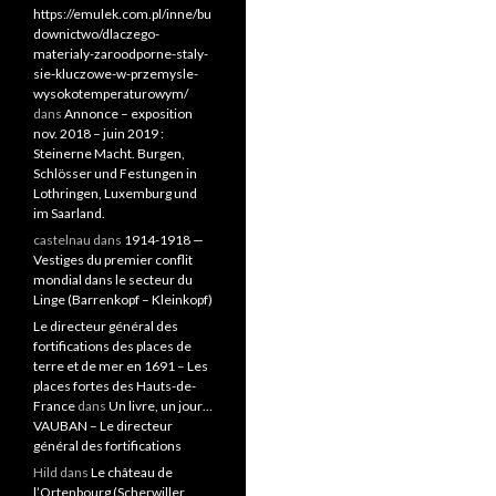
https://emulek.com.pl/inne/bu
downictwo/dlaczego-
materialy-zaroodporne-staly-
sie-kluczowe-w-przemysle-
wysokotemperaturowym/
dans
Annonce – exposition
nov. 2018 – juin 2019 :
Steinerne Macht. Burgen,
Schlösser und Festungen in
Lothringen, Luxemburg und
im Saarland.
castelnau
dans
1914-1918 —
Vestiges du premier conflit
mondial dans le secteur du
Linge (Barrenkopf – Kleinkopf)
Le directeur général des
fortifications des places de
terre et de mer en 1691 – Les
places fortes des Hauts-de-
France
dans
Un livre, un jour…
VAUBAN – Le directeur
général des fortifications
Hild
dans
Le château de
l’Ortenbourg (Scherwiller,