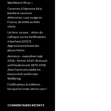
Wachtturm 90 sp. »
Casernes à l’épreuve de la
bombe & casernes
défensives. Leur usage en
France, du XVIIe au XIXe
siècle.
Un livre, un jour… Actes du
colloque sur les fortifications
à Saarlouis [2017] :
Approvisionnement des
places fortes
Annonce – exposition sept.
2018 – février 2019 : Breisach
und Neubreisach 1870-1918.
Zwei Garnisonsstädte im
Kaiserreich und Ersten
Weltkrieg.
Fortifications & artillerie…
lorsque les mots ont un sens !
COMMENTAIRES RÉCENTS