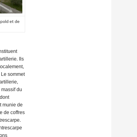
opold et de
stituent
illerie. Ils
 localement,
. Le sommet
tillerie,
e massif du
 dont
st munie de
e de coffres
trescarpe.
ontrescarpe
ions