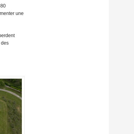
 80
imenter une
perdent
e des